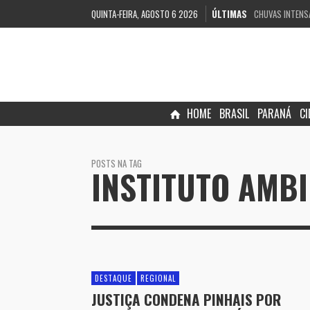
QUINTA-FEIRA, AGOSTO 6 2026
ÚLTIMAS
CHUVAS INTENS
FORMAÇÃO DE D
PROCON-PR E P
SECRETARIA DE 
PCPR PRENDE H
DIA DAS CRIANÇ
HOME
BRASIL
PARANÁ
C
PCPR CUMPRE M
CÂMARA DE PIR
POSTS NA TAG
INSTITUTO AMB
DESTAQUE
REGIONAL
JUSTIÇA CONDENA PINHAIS POR