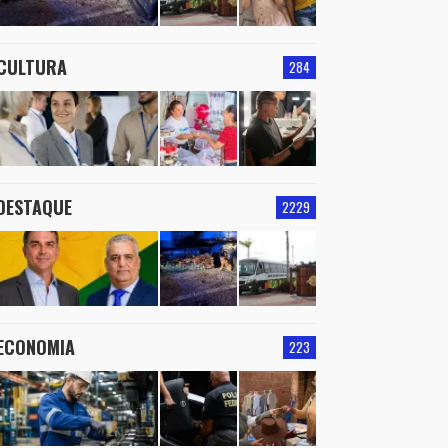
CULTURA
284
DESTAQUE
2229
ECONOMIA
223