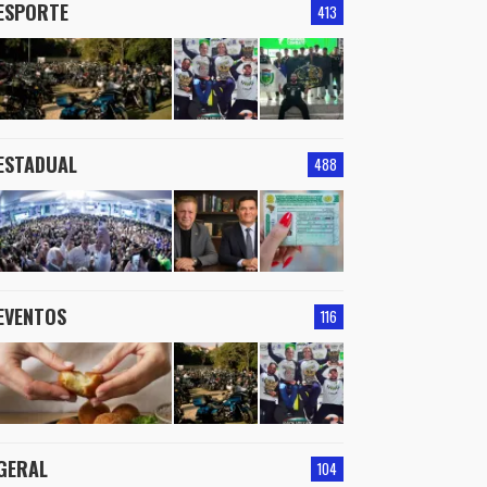
ESPORTE
413
ESTADUAL
488
EVENTOS
116
GERAL
104