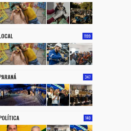
LOCAL
1199
PARANÁ
347
POLÍTICA
140