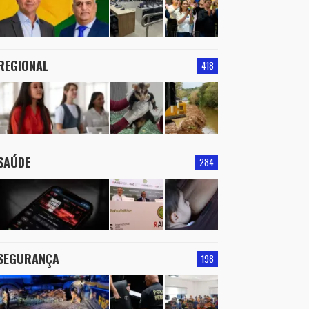
REGIONAL
418
SAÚDE
284
SEGURANÇA
198